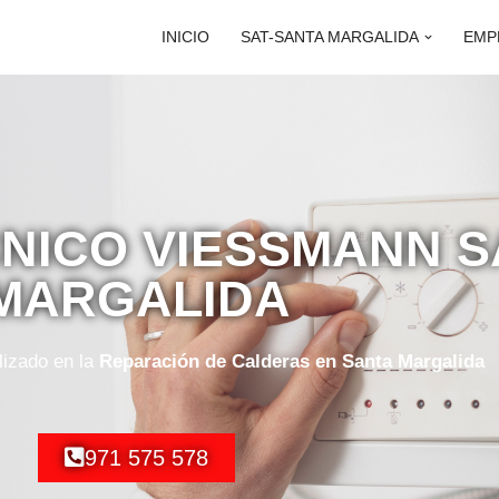
INICIO
SAT-SANTA MARGALIDA
EMP
CNICO VIESSMANN 
MARGALIDA
lizado en la
Reparación de Calderas en Santa Margalida
971 575 578