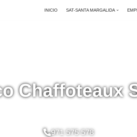
INICIO
SAT-SANTA MARGALIDA
EMP
co Chaffoteaux 
971 575 578